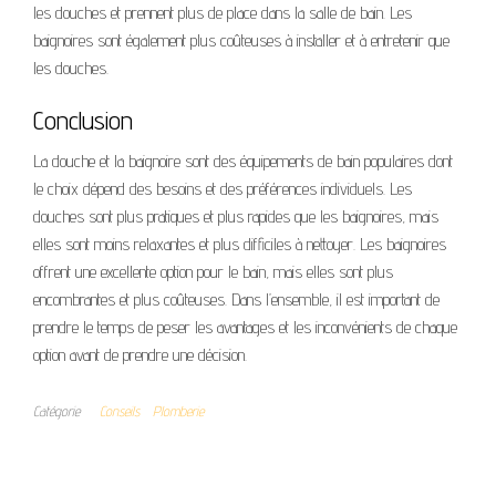
les douches et prennent plus de place dans la salle de bain. Les
baignoires sont également plus coûteuses à installer et à entretenir que
les douches.
Conclusion
La douche et la baignoire sont des équipements de bain populaires dont
le choix dépend des besoins et des préférences individuels. Les
douches sont plus pratiques et plus rapides que les baignoires, mais
elles sont moins relaxantes et plus difficiles à nettoyer. Les baignoires
offrent une excellente option pour le bain, mais elles sont plus
encombrantes et plus coûteuses. Dans l’ensemble, il est important de
prendre le temps de peser les avantages et les inconvénients de chaque
option avant de prendre une décision.
Catégorie
Conseils
Plomberie