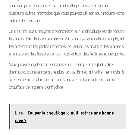
populaire pour économiser sur le chauffage, il existe également
plusieurs autres méthodes que vous pouvez utiliser pour réduire votre
facture de chauffage.
Un des meilleurs moyens d’économiser sur le chauffage est de réduire
les fuites d’air dans votre maison. Vous pouvez faire cela en remplaçant
les fenêtres et les portes anciennes, en isolant les murs et les plafonds
et en scellant les fissures et les trous autour des fenêtres et des portes.
Vous pouvez également économiser de l’énergie en réglant votre
thermostat à une température plus basse. En réglant votre thermostat à
une température plus basse, vous pouvez réduire votre facture de
chauffage de manière significative.
Lire...
Couper le chauffage la nuit, est-ce une bonne
idée ?